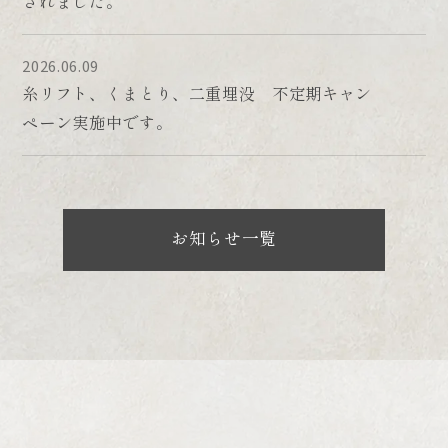
されました。
tympanic plate and styloid process
2022年〜
keyhole approach to parapharyngeal
大手美容外科 院長
lesions: a laboratory study
2026.06.09
2024年〜
Acta Neurochir (Wien) 2020 Mar;162(3):661-
糸リフト、くまとり、二重埋没 不定期キャン
ジョウクリニック銀座院 院長
669
ペーン実施中です。
(顔面深部・頭蓋底への新しい手術アプローチの
解剖学的研究：顔面の深部までの解剖経験と知
識)
Synchronous Multifocal Osteosarcoma
お知らせ一覧
Involving the Skull Presenting With
Intracranial Hemorrhage
Neurologia medico-chirurgica 2010 Volume
50 Issue 5 Pages 407-409
(希少な経過を辿った頭蓋内疾患の症例発表：豊
富な臨床経験からの学び)