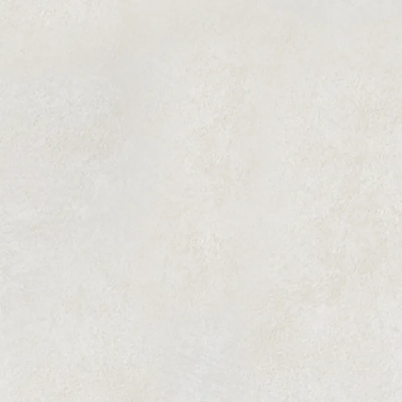
くぼみ目治療
目の周りは、非常に繊細なエリアです。 わずか数ミリ
の違いが、仕上がりを大きく左右します。
眼球周囲の
腫瘍を実際に手術していた経験とおよそ40を超える眼
球周囲の遺体解剖で学んだ知識を駆使して自然で美し
い目元を実現します。
view more