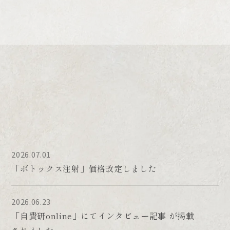
富山医科薬科大学（現・富山大学）
脳神経外科入局
日本美容外科学会（JSAS）正会員
日本脳神経外科学会
2008年
脳神経外科専門医取得
医学博士（神経再生医療）
脳神経外科専門医
2014年
アラガン施注資格認定医
医学博士取得
日本旅行医学会
2015年〜
総合東京病院 脳神経外科
PDGFR-β Plays a Key Role in the
Duke University（米国）
Ectopic Migration of Neuroblasts in
2026.07.01
頭部解剖についての研究
Cerebral Stroke
「ボトックス注射」価格改定しました
Stem Cells 2016 Mar;34(3):685-98
森山記念病院
(幹細胞の遊走メカニズムに関する研究：再生医
2021年〜
2026.06.23
療の基礎研究)
大手美容外科
「自費研online」にてインタビュー記事 が掲載
Preauricular retromandibular trans